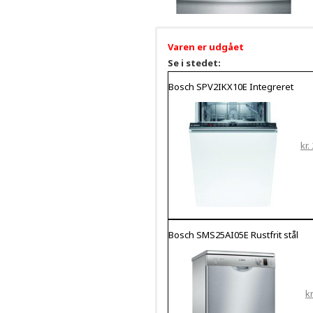
Varen er udgået
Se i stedet:
Bosch SPV2IKX10E Integreret
kr.
Bosch SMS25AI05E Rustfrit stål
kr