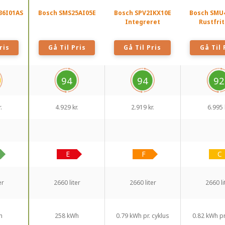
36I01AS
Bosch SMS25AI05E
Bosch SPV2IKX10E
Bosch SMU
Integreret
Rustfrit
ris
Gå Til Pris
Gå Til Pris
Gå Til 
94
94
92
.
4.929 kr.
2.919 kr.
6.995 
er
2660 liter
2660 liter
2660 li
h
258 kWh
0.79 kWh pr. cyklus
0.82 kWh pr