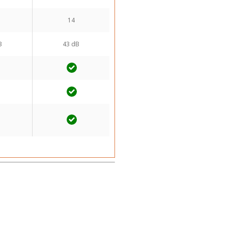
14
B
43 dB