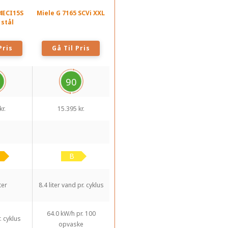
4ECI15S
Miele G 7165 SCVi XXL
 stål
Pris
Gå Til Pris
90
kr.
15.395 kr.
ter
8.4 liter vand pr. cyklus
64.0 kW/h pr. 100
. cyklus
opvaske