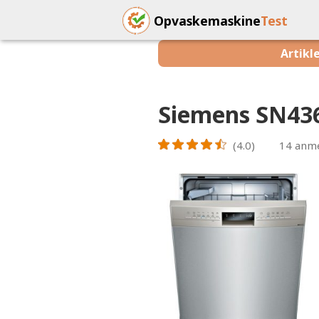
Opvaskemaskine
Test
Artikl
Siemens SN43
(4.0)
14
anme