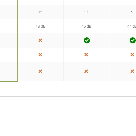
15
13
9
48 dB
46 dB
44 d