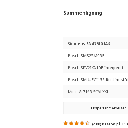
Sammenligning
Siemens SN436I01AS
Bosch SMS25AI05E
Bosch SPV2IKX10E Integreret
Bosch SMU4ECI15S Rustfrit stål
Miele G 7165 SCVi XXL
Ekspertanmeldelser
(4.00) baseret på 14