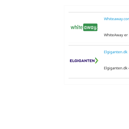
Whiteaway.co
WhiteAway er e
Elgiganten.dk
Elgiganten.dk 
Der er ikke nogen ekspertanmeldelse
Der er ingen videoanmeldelser.