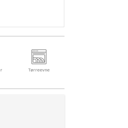
er
Tørreevne