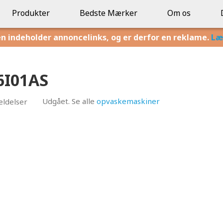
Produkter
Bedste Mærker
Om os
en indeholder annoncelinks, og er derfor en reklame.
Læ
6I01AS
Udgået. Se alle
opvaskemaskiner
ldelser
74