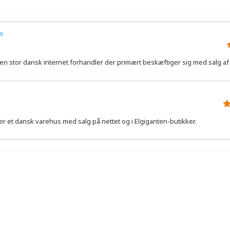
m
n stor dansk internet forhandler der primært beskæftiger sig med salg af 
er et dansk varehus med salg på nettet og i Elgiganten-butikker.
r.