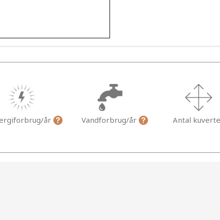
ergiforbrug/år
Vandforbrug/år
Antal kuvert
g