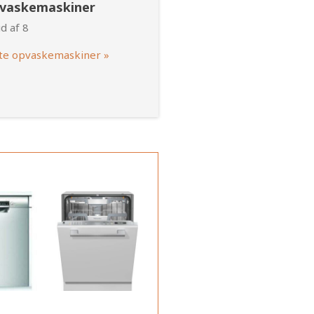
pvaskemaskiner
d af 8
te opvaskemaskiner »