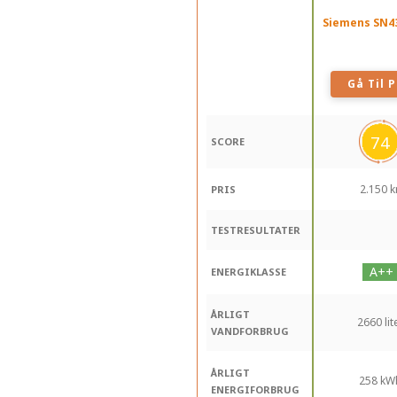
Siemens SN4
Gå Til P
74
SCORE
2.150 kr
PRIS
TESTRESULTATER
ENERGIKLASSE
ÅRLIGT
2660 lit
VANDFORBRUG
ÅRLIGT
258 kW
ENERGIFORBRUG