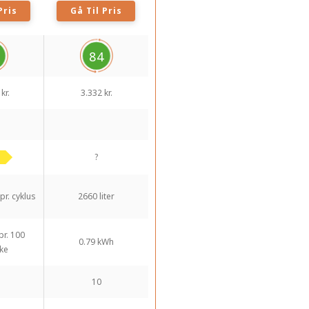
Pris
Gå Til Pris
84
kr.
3.332 kr.
?
 pr. cyklus
2660 liter
pr. 100
0.79 kWh
ke
10