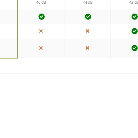
46 dB
44 dB
43 d