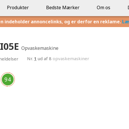
Produkter
Bedste Mærker
Om os
en indeholder annoncelinks, og er derfor en reklame.
Læ
I05E
Opvaskemaskine
Nr.
1
ud af 8
opvaskemaskiner
eldelser
94