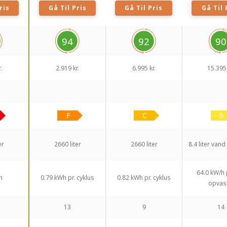
ris
Gå Til Pris
Gå Til Pris
Gå Til 
94
92
90
.
2.919 kr.
6.995 kr.
15.395 
er
2660 liter
2660 liter
8.4 liter vand
64.0 kW/h 
h
0.79 kWh pr. cyklus
0.82 kWh pr. cyklus
opvas
13
9
14