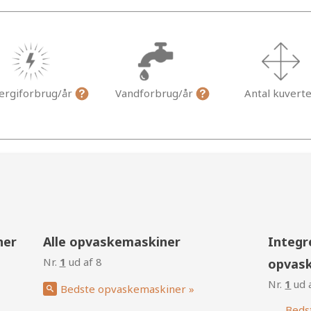
ergiforbrug/år
Vandforbrug/år
Antal kuvert
g
ner
Alle opvaskemaskiner
Integr
Nr.
1
ud af 8
opvas
Nr.
1
ud 
Bedste opvaskemaskiner »
Beds