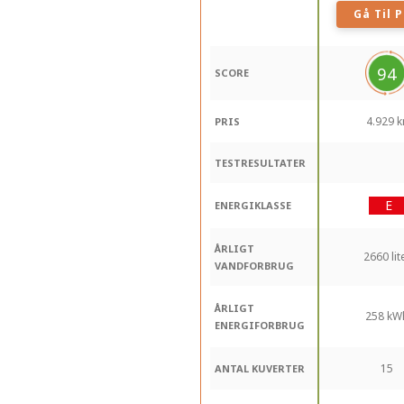
Gå Til P
94
SCORE
4.929 kr
PRIS
TESTRESULTATER
ENERGIKLASSE
ÅRLIGT
2660 lit
VANDFORBRUG
ÅRLIGT
258 kW
ENERGIFORBRUG
15
ANTAL KUVERTER