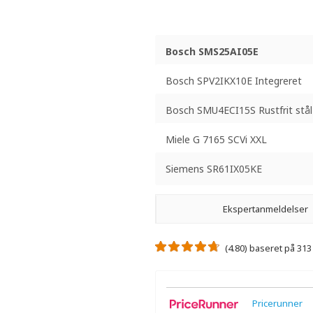
Bosch SMS25AI05E
Bosch SPV2IKX10E Integreret
Bosch SMU4ECI15S Rustfrit stål
Miele G 7165 SCVi XXL
Siemens SR61IX05KE
Ekspertanmeldelser
(4.80) baseret på 31
Pricerunner