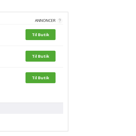
ANNONCER
Til Butik
Til Butik
Til Butik