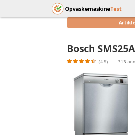
Opvaskemaskine
Test
Artikl
Bosch SMS25A
(4.8)
313
anm