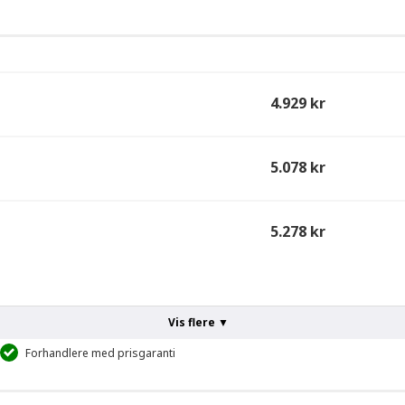
4.929 kr
5.078 kr
5.278 kr
Vis flere ▼
Forhandlere med prisgaranti