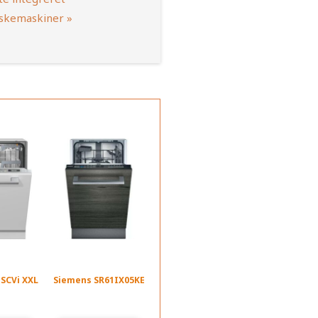
skemaskiner »
 SCVi XXL
Siemens SR61IX05KE