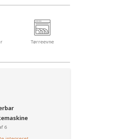
er
Tørreevne
erbar
kemaskine
af 6
te integreret