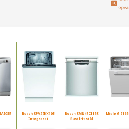
opva
5AI05E
Bosch SPV2IKX10E
Bosch SMU4ECI15S
Miele G 7165
Integreret
Rustfrit stål