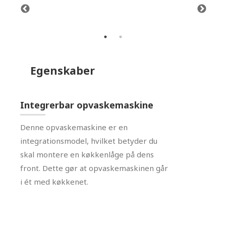
et år ved et normalt forbrug (280
et 
ask.
opvaske). Det svarer til
0,5 kr.
pr. opvask.
opv
Egenskaber
Integrerbar opvaskemaskine
Denne opvaskemaskine er en
integrationsmodel, hvilket betyder du
skal montere en køkkenlåge på dens
front. Dette gør at opvaskemaskinen går
i ét med køkkenet.