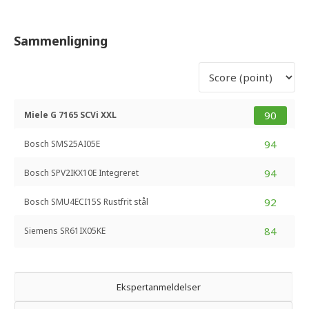
Sammenligning
90
Miele G 7165 SCVi XXL
94
Bosch SMS25AI05E
94
Bosch SPV2IKX10E Integreret
92
Bosch SMU4ECI15S Rustfrit stål
84
Siemens SR61IX05KE
Ekspertanmeldelser