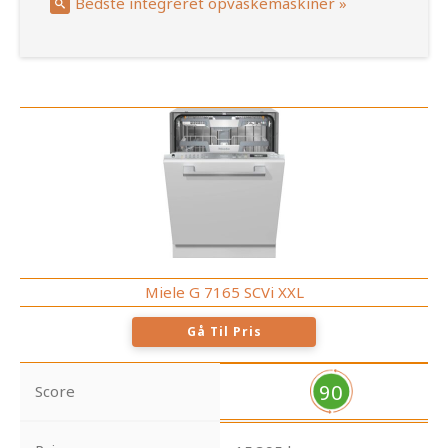
Bedste integreret opvaskemaskiner »
Miele G 7165 SCVi XXL
Gå Til Pris
90
Score