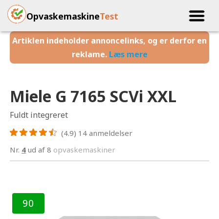
Opvaskemaskine
Test
Artiklen indeholder annoncelinks, og er derfor en
reklame.
Læs mere
Miele G 7165 SCVi XXL
Fuldt integreret
(4.9)
14
anmeldelser
Nr.
4
ud af 8
opvaskemaskiner
90