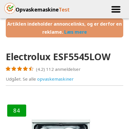
Opvaskemaskine
Test
Artiklen indeholder annoncelinks, og er derfor en
reklame.
Læs mere
Electrolux ESF5545LOW
(4.2)
112
anmeldelser
Udgået. Se alle
opvaskemaskiner
84