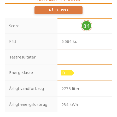
Gå Til Pris
84
Score
Pris
5.564 kr.
Testresultater
Energiklasse
Årligt vandforbrug
2775 liter
Årligt energiforbrug
234 kWh