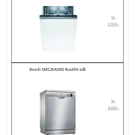
kr.
2.919
Bosch SMS25AI05E Rustfrit stål
kr.
4.929