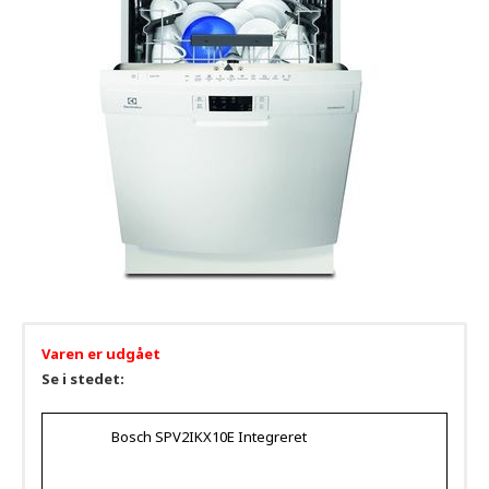
Varen er udgået
Se i stedet:
Bosch SPV2IKX10E Integreret