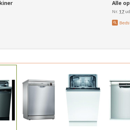
kiner
Alle o
Nr.
17
ud
Beds