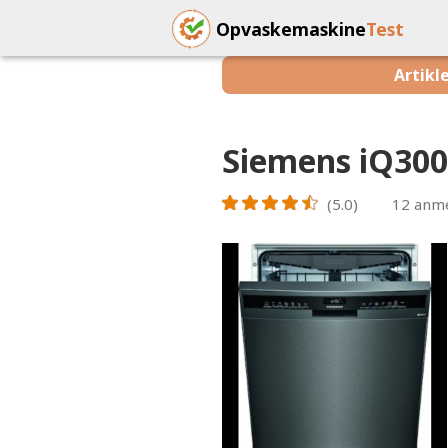
Opvaskemaskine
Test
Artikl
Siemens iQ30
(5.0)
12
anme