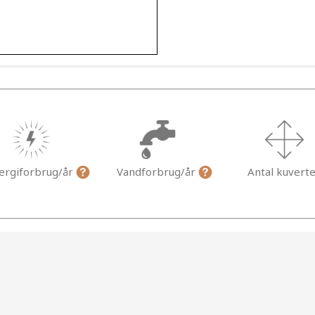
ergiforbrug/år
Vandforbrug/år
Antal kuvert
g