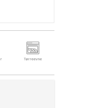
er
Tørreevne