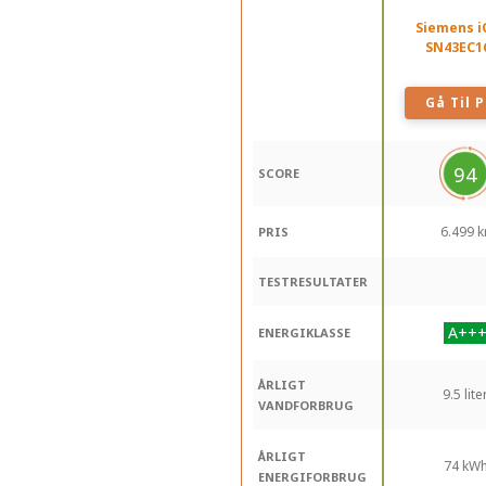
Siemens i
SN43EC1
Gå Til P
94
SCORE
6.499 kr
PRIS
TESTRESULTATER
ENERGIKLASSE
ÅRLIGT
9.5 lite
VANDFORBRUG
ÅRLIGT
74 kW
ENERGIFORBRUG