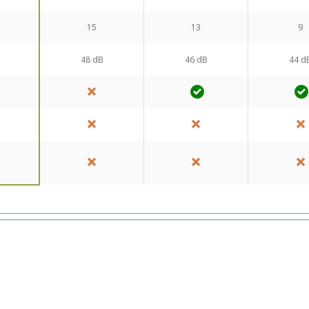
15
13
9
48 dB
46 dB
44 d