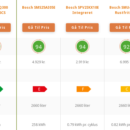
Q300
Bosch SMS25AI05E
Bosch SPV2IKX10E
Bosch SMU
6CS
Integreret
Rustfrit
ris
Gå Til Pris
Gå Til Pris
Gå Til 
94
94
92
.
4.929 kr.
2.919 kr.
6.995 
r
2660 liter
2660 liter
2660 li
h
258 kWh
0.79 kWh pr. cyklus
0.82 kWh pr