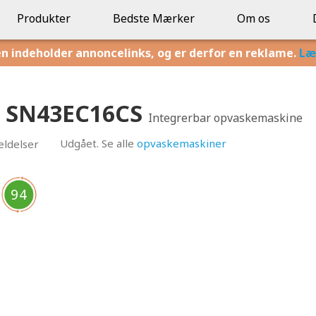
Produkter
Bedste Mærker
Om os
en indeholder annoncelinks, og er derfor en reklame.
Læ
0 SN43EC16CS
Integrerbar opvaskemaskine
Udgået. Se alle
opvaskemaskiner
ldelser
94