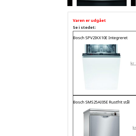
Varen er udgået
Se i stedet:
Bosch SPV2IKX10E Integreret
kr.
Bosch SMS25AI05E Rustfrit stål
kr