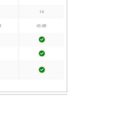
14
B
43 dB