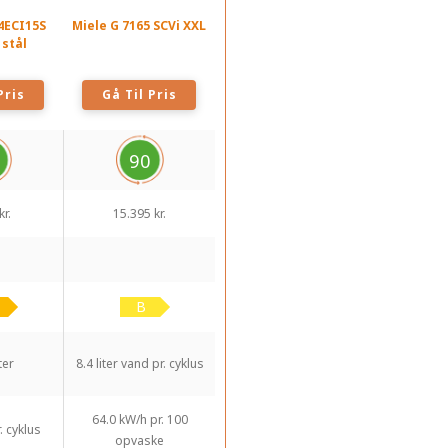
4ECI15S
Miele G 7165 SCVi XXL
 stål
Pris
Gå Til Pris
90
kr.
15.395 kr.
ter
8.4 liter vand pr. cyklus
64.0 kW/h pr. 100
. cyklus
opvaske