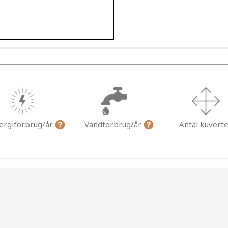
ergiforbrug/år
Vandforbrug/år
Antal kuvert
g