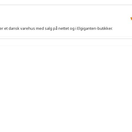
er et dansk varehus med salg på nettet og i Elgiganten-butikker.
r.
å el i løbet af et år ved et normalt forbrug (280 opvaske). Det 