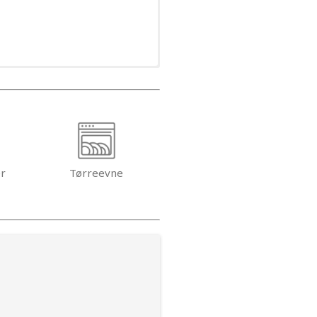
er
Tørreevne