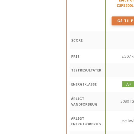
Electro
CSF5200
Gå Til P
SCORE
2.507 kr
PRIS
TESTRESULTATER
ENERGIKLASSE
ÅRLIGT
3080 lit
VANDFORBRUG
ÅRLIGT
295 kW
ENERGIFORBRUG