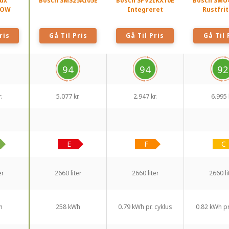
lux
Bosch SMS25AI05E
Bosch SPV2IKX10E
Bosch SMU
LOW
Integreret
Rustfrit
ris
Gå Til Pris
Gå Til Pris
Gå Til 
94
94
92
.
5.077 kr.
2.947 kr.
6.995 
er
2660 liter
2660 liter
2660 li
h
258 kWh
0.79 kWh pr. cyklus
0.82 kWh pr