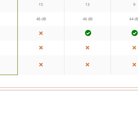
15
13
9
48 dB
46 dB
44 d