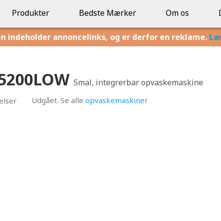
Produkter
Bedste Mærker
Om os
en indeholder annoncelinks, og er derfor en reklame.
Læ
SF5200LOW
Smal, integrerbar opvaskemaskine
Udgået. Se alle
opvaskemaskiner
elser
0