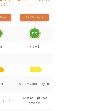
4ECI15S
Miele G 7165 SCVi XXL
 stål
Pris
Gå Til Pris
90
kr.
15.395 kr.
ter
8.4 liter vand pr. cyklus
64.0 kW/h pr. 100
. cyklus
opvaske