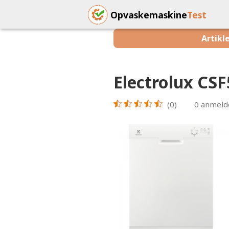
Opvaskemaskine
Test
Artikl
Electrolux C
(0)
0
anmeld