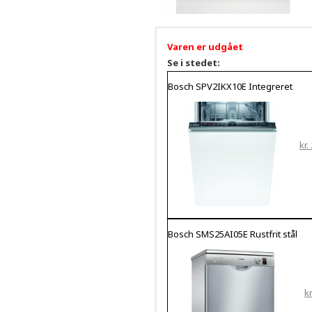
Varen er udgået
Se i stedet:
Bosch SPV2IKX10E Integreret
kr.
Bosch SMS25AI05E Rustfrit stål
kr