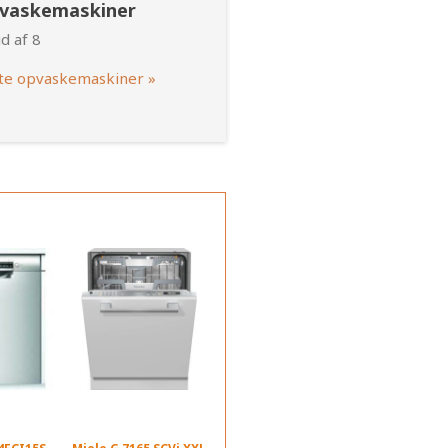
pvaskemaskiner
d af 8
te opvaskemaskiner »