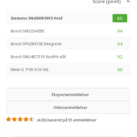
86
Siemens SN43HW39VS Hvid
94
Bosch SMS25AI05E
94
Bosch SPV2IKX10E Integreret
92
Bosch SMU4ECI15S Rustfrit stål
90
Miele G 7165 SCVi XXL
Ekspertanmeldelser
Videoanmeldelser
(4.30) baseret på 55 anmeldelser