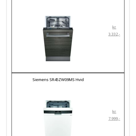
kr.
3.332
Siemens SR45ZW09MS Hvid
kr.
7.999