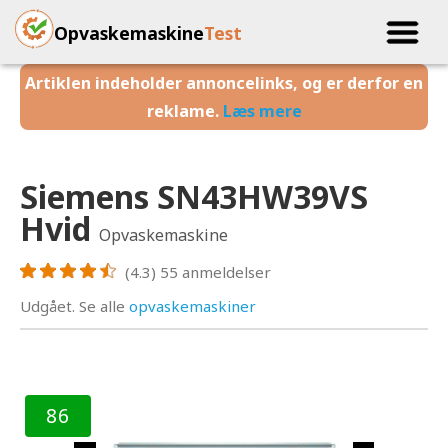
Opvaskemaskine
Test
Artiklen indeholder annoncelinks, og er derfor en
reklame.
Læs mere
Siemens SN43HW39VS
Hvid
Opvaskemaskine
(4.3)
55
anmeldelser
Udgået. Se alle
opvaskemaskiner
86