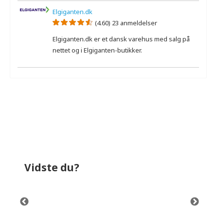
Elgiganten.dk
(4.60) 23 anmeldelser
Elgiganten.dk er et dansk varehus med salg på
nettet og i Elgiganten-butikker.
Der er ikke nogen ekspertanmeldelser.
Vidste du?
bet
bruger omkring
628,8 kr.
på el i løbet af
br
et år ved et normalt forbrug (280
af 
ask.
opvaske). Det svarer til
2,2 kr.
pr. opvask.
opv