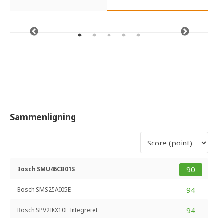
Sammenligning
90
Bosch SMU46CB01S
94
Bosch SMS25AI05E
94
Bosch SPV2IKX10E Integreret