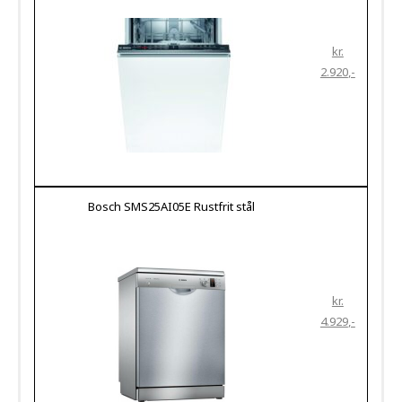
kr.
2.920
Bosch SMS25AI05E Rustfrit stål
kr.
4.929