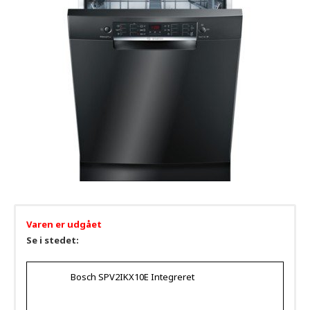
Varen er udgået
Se i stedet:
Bosch SPV2IKX10E Integreret