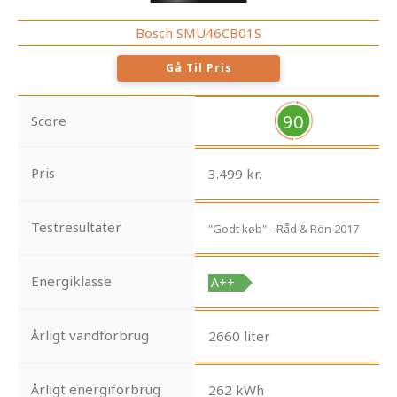
Bosch SMU46CB01S
Gå Til Pris
90
Score
Pris
3.499 kr.
Testresultater
"Godt køb" - Råd & Rön 2017
Energiklasse
Årligt vandforbrug
2660 liter
Årligt energiforbrug
262 kWh