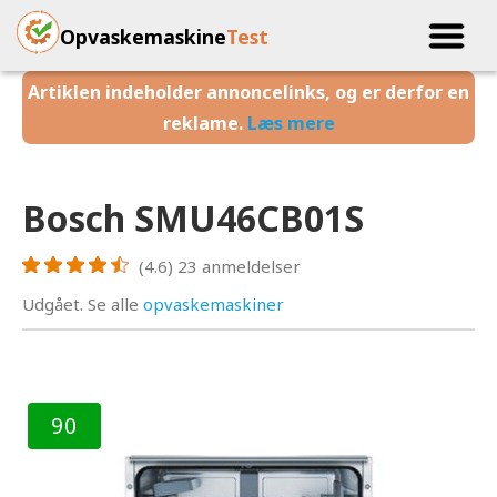
Opvaskemaskine
Test
Artiklen indeholder annoncelinks, og er derfor en
reklame.
Læs mere
Bosch SMU46CB01S
(4.6)
23
anmeldelser
Udgået. Se alle
opvaskemaskiner
90